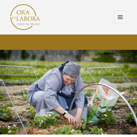
MENÜ
UND
ORA ET LABORA
WIDGETS