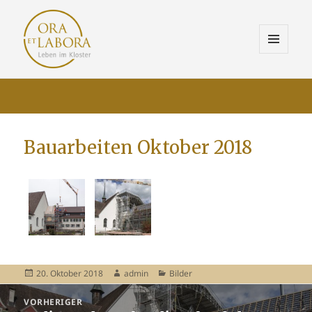
MENÜ
UND
ORA ET LABORA
WIDGETS
Bauarbeiten Oktober 2018
Veröffentlicht
20. Oktober 2018
Autor
admin
Kategorien
Bilder
am
Beitragsnavigation
VORHERIGER