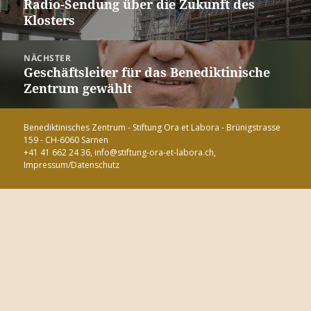
Radio-Sendung über die Zukunft des
Vorheriger
Klosters
Beitrag:
NÄCHSTER
Geschäftsleiter für das Benediktinische
Nächster
Zentrum gewählt
Beitrag:
Benediktinisches Zentrum - Stiftung Ora et Labora - Brünigstrasse
159 - CH-6060 Sarnen
+41 41 662 24 36,
info@stiftung-ora-et-labora.ch
,
Impressum/Datenschutz